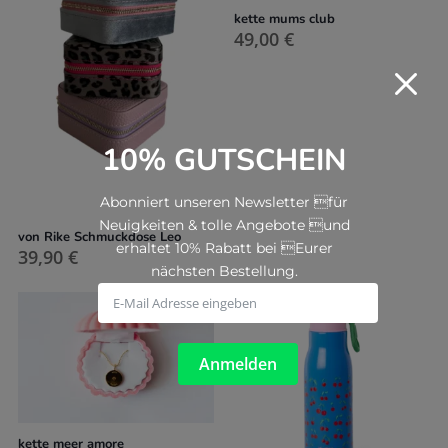
kette mums club
49,00
€
M
10% GUTSCHEIN
Abonniert unseren Newsletter für
Neuigkeiten & tolle Angebote und
von Rike Schmuckdose Leo
erhaltet 10% Rabatt bei Eurer
39,90
€
nächsten Bestellung.
Anmelden
kette meer amore