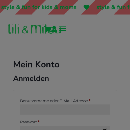
tyle & fun for kids & moms
style & fun f
a


Mein Konto
Anmelden
Erforderlich
Benutzername oder E-Mail-Adresse
*
Erforderlich
Passwort
*