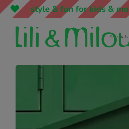
yle & fun for kids & moms
Specials