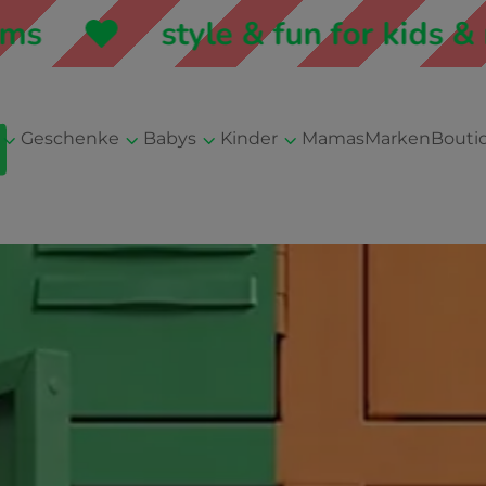
style & fun for kids & moms
3
3
3
3
Geschenke
Babys
Kinder
Mamas
Marken
Bouti