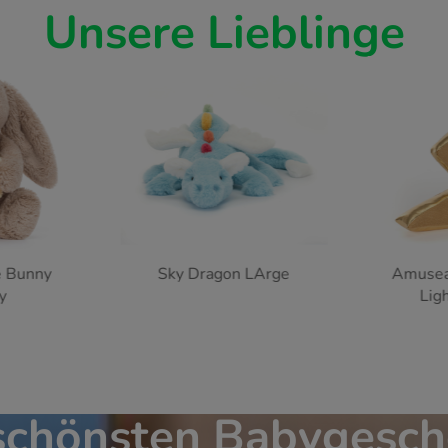
Unsere Lieblinge
 LArge
Amuseables Zapperty
Amusea
Lightning Bolt
schönsten Babygesc