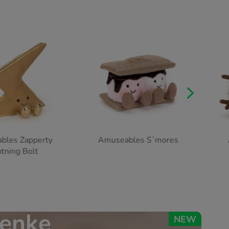
5
bles S´mores
Amuseables Mulshi
Woodland Floor
henke