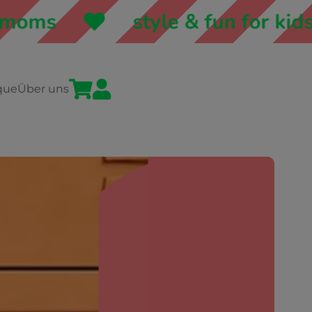
style & fun for kids & moms


que
Über uns