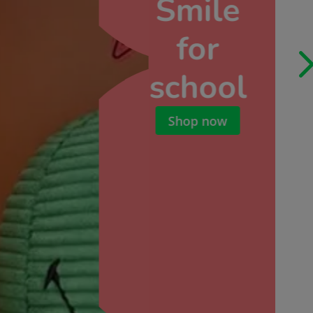
Smile
for
school
Shop now