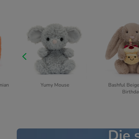
4
Bashful Beige Bunny
Sky Dragon
Birthday
Die 