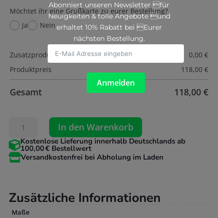
Abonniert unseren Newsletter für
Möchtet ihr eine Grußkarte zu eurer Bestellung?
Neuigkeiten & tolle Angebote und
Ja
Nein
erhaltet 10% Rabatt bei Eurer
nächsten Bestellung.
Zusatzprodukt
0,00
€
Produktpreis
118,00
€
Anmelden
Gesamt
118,00
€
Pelina
In den Warenkorb
Bijoux
Kostenlose Lieferung innerhalb Deutschlands ab
Celeste

100,00 € Bestellwert
mit

Versandkostenfrei bei Abholung im Laden
Anhänger
Menge
Zusätzliche Informationen
Maße