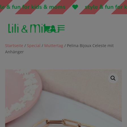
& fun for kids & moms
style & fun for ki
a


Startseite
/
Special
/
Muttertag
/ Pelina Bijoux Celeste mit
Anhänger