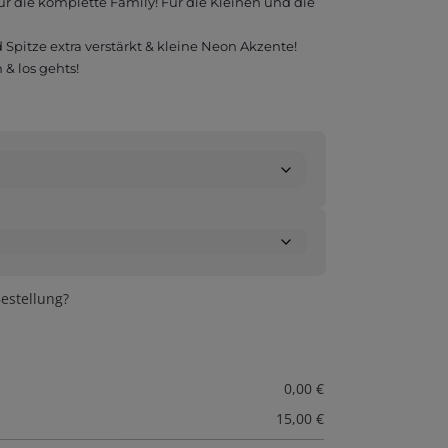
für die komplette Family! Für die Kleinen und die
Spitze extra verstärkt & kleine Neon Akzente!
 & los gehts!
estellung?
0,00
€
15,00
€