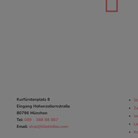
Kurfürstenplatz 8
St
Eingang Hohenzollernstraße
Za
80796 München
Ve
Tel:
089 - 388 88 867
Li
Email:
shop@lilietmilou.com
Ko