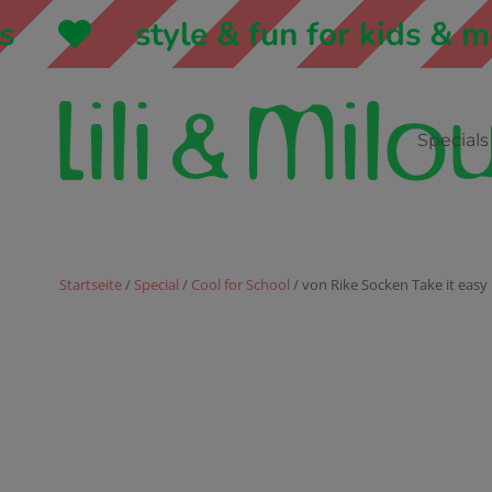
style & fun for kids & mo
Specials
Startseite
/
Special
/
Cool for School
/ von Rike Socken Take it easy