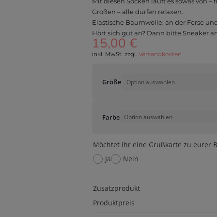
Mit diesen Socken läuft es sowas von – 
Großen – alle dürfen relaxen.
Elastische Baumwolle, an der Ferse und 
Hört sich gut an? Dann bitte Sneaker an
15,00
€
inkl. MwSt.
zzgl.
Versandkosten
Größe
Farbe
Möchtet ihr eine Grußkarte zu eurer B
Ja
Nein
Zusatzprodukt
Produktpreis