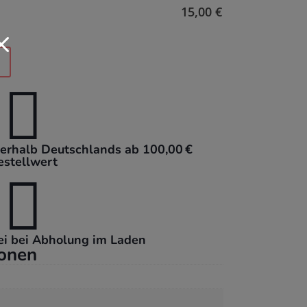
15,00
€
M

nerhalb Deutschlands ab 100,00 €
estellwert

ei bei Abholung im Laden
ionen