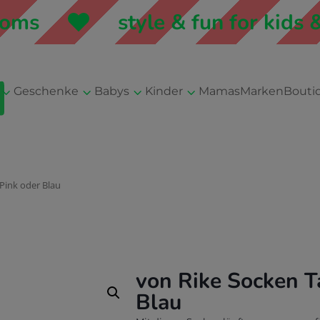
ms
style & fun for kids &
3
3
3
3
Geschenke
Babys
Kinder
Mamas
Marken
Bouti
 Pink oder Blau
von Rike Socken Ta
Blau