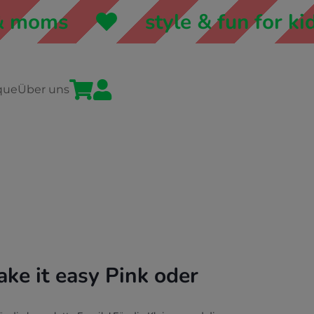
 moms
style & fun for kid


que
Über uns
ke it easy Pink oder