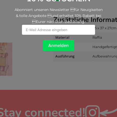
Theme
Pink
Abonniert unseren Newsletter für Neuigkeiten
Menge
& tolle Angebote und erhaltet 10% Rabatt bei
Zusätzliche Informa
Eurer nächsten Bestellung.
Größe
45 x 37 x 27cm
Material
Raffia
Anmelden
Hinweis
Handgefertigt,
Ausführung
Aufbewahrungs
Stay connected!
