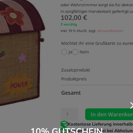
oder Wohnzimmer sorgt sie für deko
in sorgfältiger Handarbeit gefertigt u
102,00
€
2 vorrätig
inkl. 19 % MwSt.
zzgl.
Versandkosten
Möchtet ihr eine Grußkarte zu eure
Ja
Nein
Zusatzprodukt
Produktpreis
Gesamt
RICE
In den Warenko
Spielzeugkorb

Kostenlose Lieferung innerhalb
Mittel
10% GUTSCHEIN
Hero

Versandkostenfrei bei Abholun