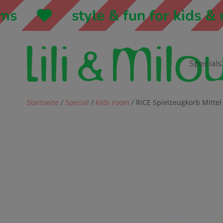
style & fun for kids & mo
Specials
Startseite
/
Special
/
Kids room
/ RICE Spielzeugkorb Mitte