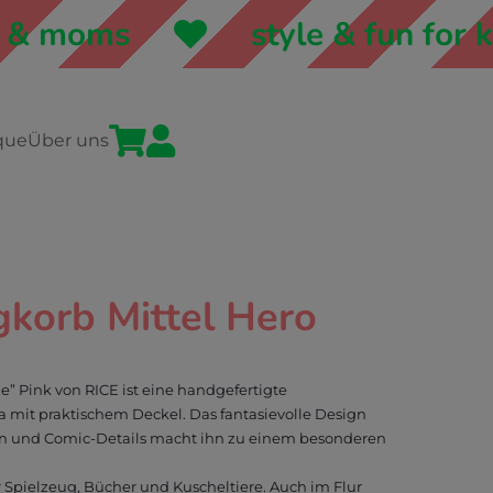
 moms
style & fun for kid


que
Über uns
gkorb Mittel Hero
” Pink von RICE ist eine handgefertigte
 mit praktischem Deckel. Das fantasievolle Design
n und Comic-Details macht ihn zu einem besonderen
r Spielzeug, Bücher und Kuscheltiere. Auch im Flur