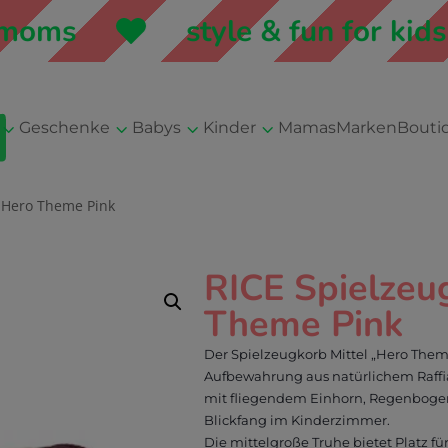
ms
style & fun for kids &
3
3
3
3
Geschenke
Babys
Kinder
Mamas
Marken
Bouti
l Hero Theme Pink
RICE Spielzeu
Theme Pink
Der Spielzeugkorb Mittel „Hero Theme
Aufbewahrung aus natürlichem Raffia
mit fliegendem Einhorn, Regenboge
Blickfang im Kinderzimmer.
Die mittelgroße Truhe bietet Platz fü