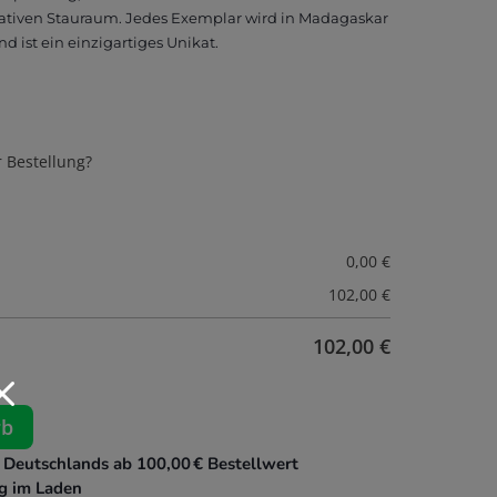
rativen Stauraum. Jedes Exemplar wird in Madagaskar
nd ist ein einzigartiges Unikat.
r Bestellung?
0,00
€
102,00
€
102,00
€
M
rb
 Deutschlands ab 100,00 € Bestellwert
g im Laden