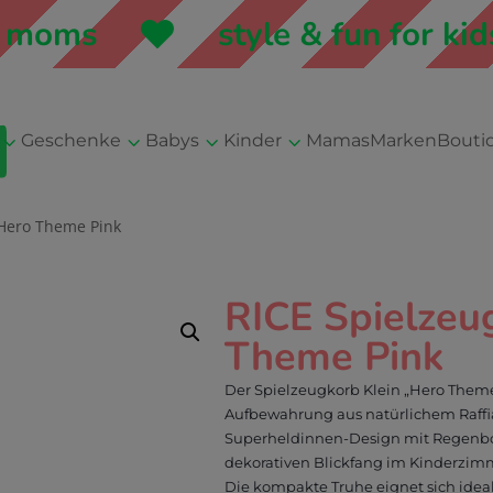
oms
style & fun for kids 
3
3
3
3
Geschenke
Babys
Kinder
Mamas
Marken
Bouti
 Hero Theme Pink
RICE Spielzeu
Theme Pink
Der Spielzeugkorb Klein „Hero Theme”
Aufbewahrung aus natürlichem Raffia
Superheldinnen-Design mit Regenbo
dekorativen Blickfang im Kinderzim
Die kompakte Truhe eignet sich ideal