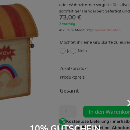
oder Wohnzimmer sorgt sie für stilv
sorgfältiger Handarbeit gefertigt und 
73,00
€
2 vorrätig
inkl. 19 % MwSt.
zzgl.
Versandkosten
Möchtet ihr eine Grußkarte zu eure
Ja
Nein
Zusatzprodukt
Produktpreis
Gesamt
RICE
In den Warenko
Spielzeugkorb

Kostenlose Lieferung innerhalb
Klein
10% GUTSCHEIN
Hero

Versandkostenfrei bei Abholun