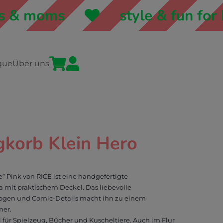
& moms
style & fun for ki


que
Über uns
gkorb Klein Hero
 Pink von RICE ist eine handgefertigte
 mit praktischem Deckel. Das liebevolle
gen und Comic-Details macht ihn zu einem
mer.
 für Spielzeug, Bücher und Kuscheltiere. Auch im Flur