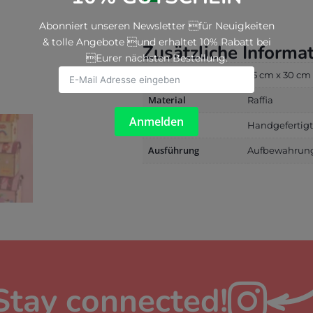
Theme
Pink
Abonniert unseren Newsletter für Neuigkeiten
Menge
& tolle Angebote und erhaltet 10% Rabatt bei
Zusätzliche Informa
Eurer nächsten Bestellung.
Größe
35 cm x 30 cm
Material
Raffia
Anmelden
Hinweis
Handgefertigt,
Ausführung
Aufbewahrungs
Stay connected!
