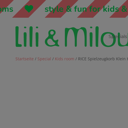
style & fun for kids & m
Specials
Startseite
/
Special
/
Kids room
/ RICE Spielzeugkorb Klein