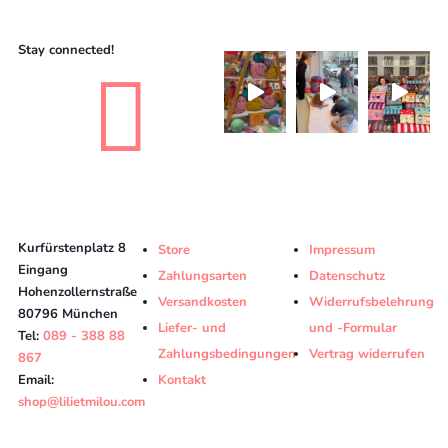
Stay connected!

Kurfürstenplatz 8
Store
Impressum
Eingang
Zahlungsarten
Datenschutz
Hohenzollernstraße
Versandkosten
Widerrufsbelehrung
80796 München
Liefer- und
und -Formular
Tel:
089 - 388 88
Zahlungsbedingungen
Vertrag widerrufen
867
Email:
Kontakt
shop@lilietmilou.com