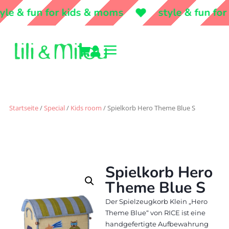
le & fun for kids & moms
style & fun for
a


Startseite
/
Special
/
Kids room
/ Spielkorb Hero Theme Blue S
Spielkorb Hero
Theme Blue S
Der Spielzeugkorb Klein „Hero
Theme Blue“ von RICE ist eine
handgefertigte Aufbewahrung