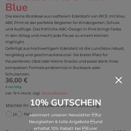
Blue
Die kleine Brotdose aus rostfreiem Edelstahl von RICE mit blau
ABC Print ist der perfekte Begleiter für Kindergarten, Schule
und Ausflüge. Das fröhliche ABC-Design in Pink bringt Farbe
in den Alltag und macht jede Pause zu einem kleinen
Highlight.
Gefertigt aus hochwertigem Edelstahl ist die Lunchbox robust,
langlebig und geschmacksneutral. Sie bietet Platz für
Pausenbrote, Obst oder kleine Snacks und passt dank ihres
kompakten Formats problemlos in Rucksack oder
Schulranzen.
M
36,00
€
4 vorrätig
inkl. 19 % MwSt.
zzgl.
Versandkosten
10% GUTSCHEIN
Möchtet ihr eine Grußkarte zu eurer Bestellung?
Ja
Nein
Abonniert unseren Newsletter für
Neuigkeiten & tolle Angebote und
erhaltet 10% Rabatt bei Eurer