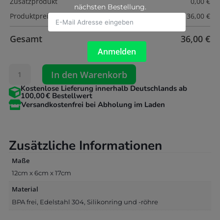
Zusatzprodukt
0,00
€
nächsten Bestellung.
Produktpreis
36,00
€
Gesamt
36,00
€
Anmelden
Lunchbox
In den Warenkorb
ABC
Kostenlose Lieferung innerhalb Deutschlands ab
Print

100,00 € Bestellwert
Blue

Versandkostenfrei bei Abholung im Laden
Menge
Zusätzliche Informationen
Maße
12cm x 6cm x 17cm
Material
BPA frei, Edelstahl 304, Silikonring und -röhre