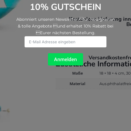
10% GUTSCHEIN
Blue
30cm
Menge
Kostenlose Lieferung in
Abonniert unseren Newsletter für Neuigkeiten
B
& tolle Angebote und erhaltet 10% Rabatt bei
Eurer nächsten Bestellung.
Versandkostenfr
Anmelden
Zusätzliche Informat
Maße
18 × 18 × 4 cm, 3
Material
Aus phthalatfre