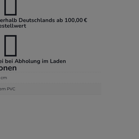

nerhalb Deutschlands ab 100,00 €
estellwert

ei bei Abholung im Laden
ionen
0 cm
iem PVC