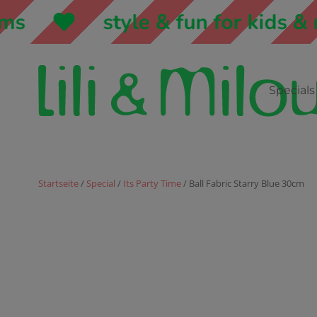
style & fun for kids & m
Specials
Startseite
/
Special
/
Its Party Time
/ Ball Fabric Starry Blue 30cm