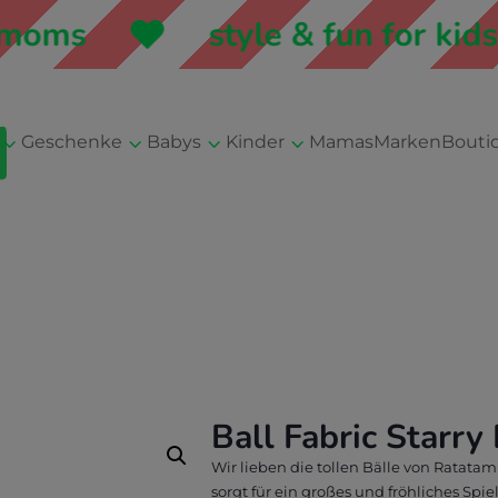
oms
style & fun for kids 
3
3
3
3
Geschenke
Babys
Kinder
Mamas
Marken
Bouti
Ball Fabric Starry
Wir lieben die tollen Bälle von Ratatam
sorgt für ein großes und fröhliches Spi