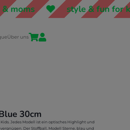
& moms
style & fun for ki


que
Über uns
 Blue 30cm
 Kids. Jedes Modell ist ein optisches Highlight und
elvergnügen. Der Stoffball, Modell Sterne, blau und