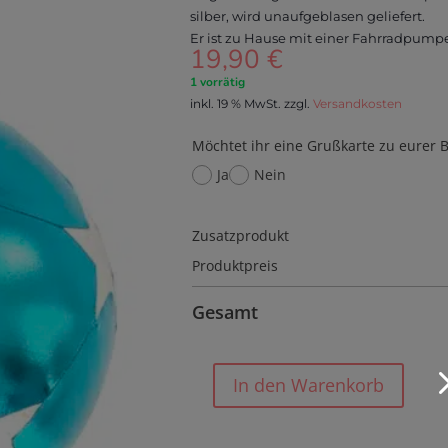
silber, wird unaufgeblasen geliefert.
Er ist zu Hause mit einer Fahrradpump
19,90
€
1 vorrätig
inkl. 19 % MwSt.
zzgl.
Versandkosten
Möchtet ihr eine Grußkarte zu eurer B
Ja
Nein
Zusatzprodukt
Produktpreis
Gesamt
In den Warenkorb
Ball
Fabric
Starry