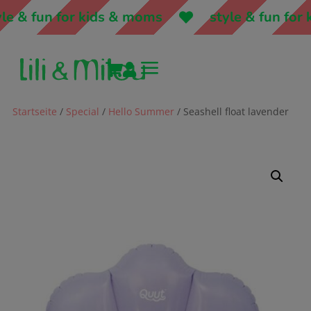
 & fun for kids & moms
style & fun for k
a


Startseite
/
Special
/
Hello Summer
/ Seashell float lavender