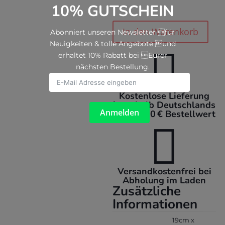
10% GUTSCHEIN
Cana
In den Warenkorb
Abonniert unseren Newsletter für
small
lavender
Neuigkeiten & tolle Angebote und

Menge
erhaltet 10% Rabatt bei Eurer
nächsten Bestellung.
Kostenlose Lieferung
innerhalb Deutschlands
Anmelden
ab 100,00 € Bestellwert

Versandkostenfrei bei
Abholung im Laden
Zusätzliche
Informationen
19cm x