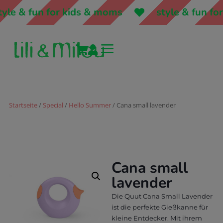
yle & fun for kids & moms
style & fun for
a


Startseite
/
Special
/
Hello Summer
/ Cana small lavender
Cana small
lavender
Die Quut Cana Small Lavender
ist die perfekte Gießkanne für
kleine Entdecker. Mit ihrem