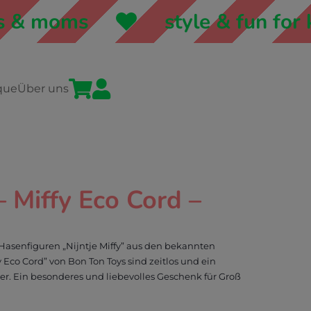
& moms
style & fun for ki


que
Über uns
 Miffy Eco Cord –
Hasenfiguren „Nijntje Miffy” aus den bekannten
 Eco Cord” von Bon Ton Toys sind zeitlos und ein
er. Ein besonderes und liebevolles Geschenk für Groß