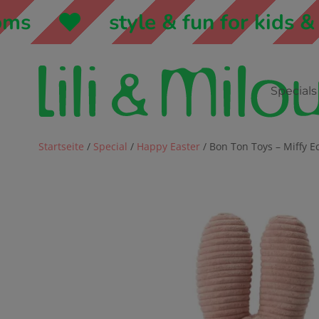
style & fun for kids & m
Specials
Startseite
/
Special
/
Happy Easter
/ Bon Ton Toys – Miffy E