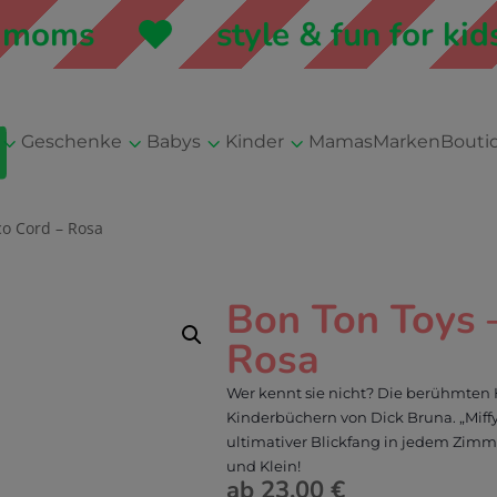
oms
style & fun for kids 
3
3
3
3
Geschenke
Babys
Kinder
Mamas
Marken
Bouti
co Cord – Rosa
Bon Ton Toys –
Rosa
Wer kennt sie nicht? Die berühmten 
Kinderbüchern von Dick Bruna. „Miffy
ultimativer Blickfang in jedem Zimm
und Klein!
ab
23,00
€