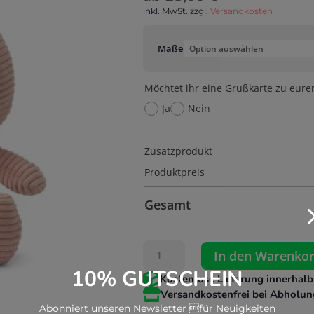
inkl. MwSt.
zzgl.
Versandkosten
Maße
Möchtet ihr eine Grußkarte zu eure
Ja
Nein
Zusatzprodukt
Produktpreis
Gesamt
Bon
In den Warenko
Ton
10% GUTSCHEIN

Kostenlose Lieferung innerhalb
Toys
-

Versandkostenfrei bei Abholun
Abonniert unseren Newsletter für Neuigkeiten
Miffy