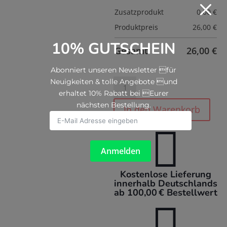
M
Zusatzprodukt
0,00
€
Produktpreis
26,00
€
10% GUTSCHEIN
Gesamt
26,00
€
Abonniert unseren Newsletter für
Neuigkeiten & tolle Angebote und
Magneti'book
'Lerne
erhaltet 10% Rabatt bei Eurer
die
nächsten Bestellung.
In den Warenkorb
Uhr'

Menge
Anmelden
Kostenlose Lieferung
innerhalb Deutschlands
ab 100,00 € Bestellwert
