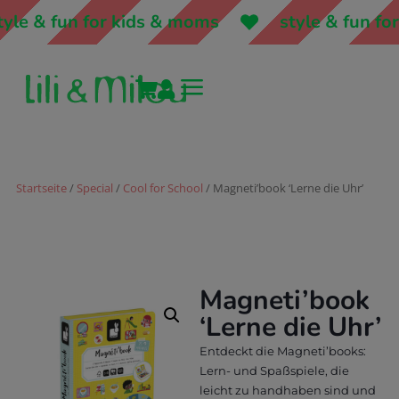
le & fun for kids & moms
style & fun for
a


Startseite
/
Special
/
Cool for School
/ Magneti’book ‘Lerne die Uhr’
Magneti’book
‘Lerne die Uhr’
Entdeckt die Magneti’books:
Lern- und Spaßspiele, die
leicht zu handhaben sind und