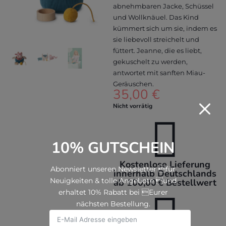
abnehmbaren Jacke, Schüssel
und Wollknäuel. Das Kind
kümmert sich um sie, indem es
sie liebevoll streichelt und
füttert. Jeanne, die es liebt,
gekuschelt zu werden,
antwortet mit sanften Miau-
Geräuschen.
35,00
€
M
Nicht vorrätig

10% GUTSCHEIN
Kostenlose Lieferung
Abonniert unseren Newsletter für
innerhalb Deutschlands
Neuigkeiten & tolle Angebote und
ab 100,00 € Bestellwert

erhaltet 10% Rabatt bei Eurer
nächsten Bestellung.