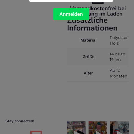
Versandkostenfrei bei
Abholung im Laden
Anmelden
Zusätzliche
Informationen
Polyester,
Material
Holz
14 x 10 x
Größe
19 cm
Ab 12
Alter
Monaten
Stay connected!