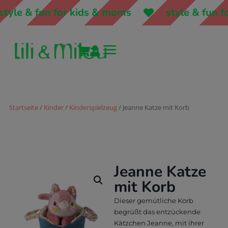
tyle & fun for kids & moms
style & fun f
a


Startseite
/
Kinder
/
Kinderspielzeug
/ Jeanne Katze mit Korb
Jeanne Katze
mit Korb
Dieser gemütliche Korb
begrüßt das entzückende
Kätzchen Jeanne, mit ihrer