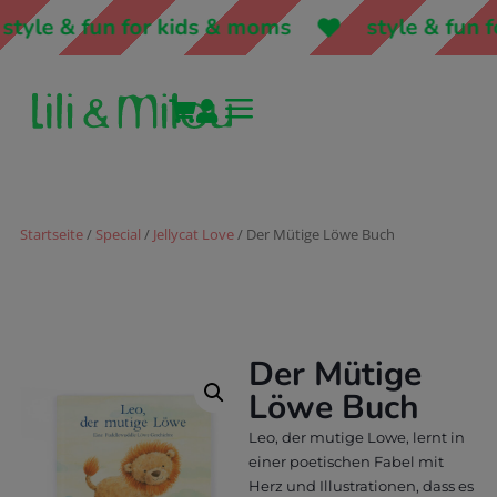
style & fun for kids & moms
style & fun f
a


Startseite
/
Special
/
Jellycat Love
/ Der Mütige Löwe Buch
Der Mütige
Löwe Buch
Leo, der mutige Lowe, lernt in
einer poetischen Fabel mit
Herz und Illustrationen, dass es