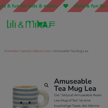
le & fun for kids & moms
style & fun for 
a


Startseite
/
Special
/
Jellycat Love
/ Amuseable Tea Mug Lea
Amuseable
Tea Mug Lea
Die “Jellycat Amuseable Rosie
Lea Mug of Tea” ist eine
kuschelige Tasse, die Wärme