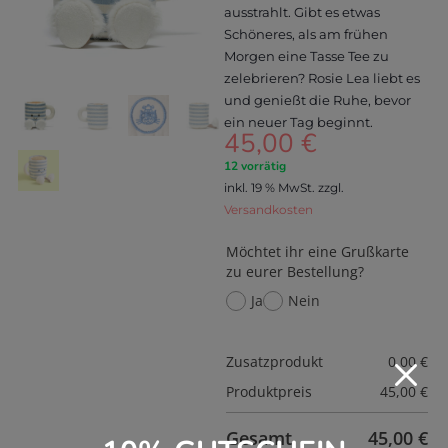
ausstrahlt. Gibt es etwas
Schöneres, als am frühen
Morgen eine Tasse Tee zu
zelebrieren? Rosie Lea liebt es
und genießt die Ruhe, bevor
ein neuer Tag beginnt.
45,00
€
12 vorrätig
inkl. 19 % MwSt.
zzgl.
Versandkosten
Möchtet ihr eine Grußkarte
zu eurer Bestellung?
Ja
Nein
M
Zusatzprodukt
0,00
€
Produktpreis
45,00
€
Gesamt
45,00
€