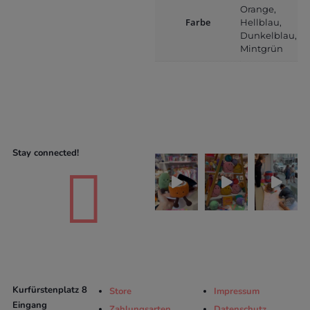
Orange,
Farbe
Hellblau,
Dunkelblau,
Mintgrün
Stay connected!

Kurfürstenplatz 8
Store
Impressum
Eingang
Zahlungsarten
Datenschutz