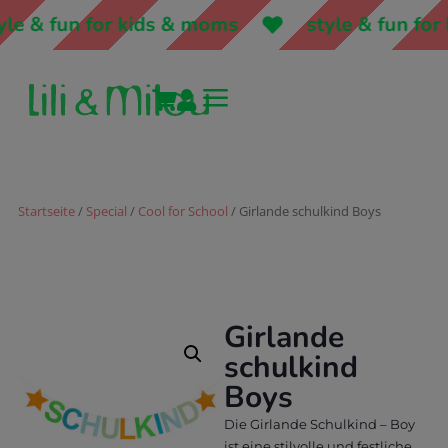
le & fun for kids & moms
style & fun for 
a


Startseite
/
Special
/
Cool for School
/ Girlande schulkind Boys
Girlande
schulkind
Boys
Die Girlande Schulkind – Boy
ist eine stilvolle und festliche