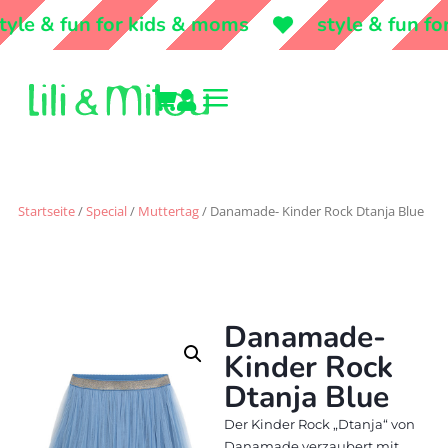
yle & fun for kids & moms
style & fun for
a


Startseite
/
Special
/
Muttertag
/ Danamade- Kinder Rock Dtanja Blue
Danamade-
Kinder Rock
Dtanja Blue
Der Kinder Rock „Dtanja“ von
Danamade verzaubert mit