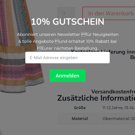
Danamade
In den Warenkorb
-
10% GUTSCHEIN
Kinderkleid
Damelie
Abonniert unseren Newsletter für Neuigkeiten
Multicolor
& tolle Angebote und erhaltet 10% Rabatt bei
Menge
Eurer nächsten Bestellung.
Kostenlose Lieferung in
B
Anmelden
Versandkostenfr
Zusätzliche Informat
Größe
11-12 Jahre, 13-1
Material
Obermaterial: 1