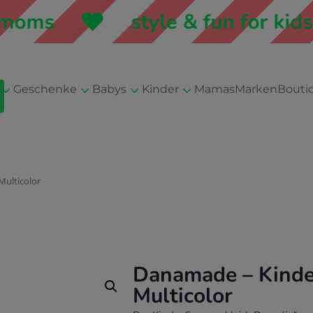
ms
style & fun for kids &
3
3
3
3
Geschenke
Babys
Kinder
Mamas
Marken
Bouti
Multicolor
Danamade – Kinde
Multicolor