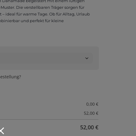
 Danamade begeistert mit einem luftigen
uster. Die verstellbaren Träger sorgen für
– ideal für warme Tage. Ob für Alltag, Urlaub
ombinierbar und perfekt für kleine
estellung?
0,00
€
52,00
€
52,00
€
M