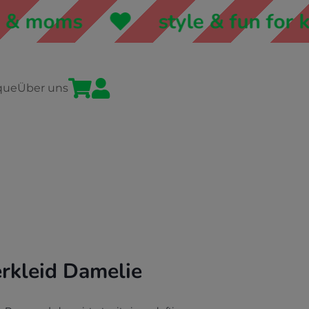
 moms
style & fun for kid


que
Über uns
rkleid Damelie