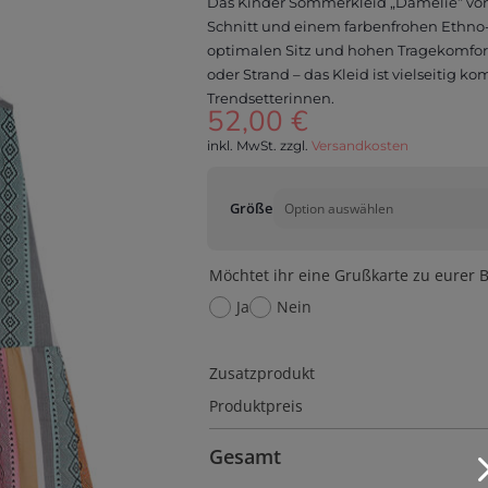
Das Kinder Sommerkleid „Damelie“ von
Schnitt und einem farbenfrohen Ethno-M
optimalen Sitz und hohen Tragekomfort 
oder Strand – das Kleid ist vielseitig k
Trendsetterinnen.
52,00
€
inkl. MwSt.
zzgl.
Versandkosten
Größe
Möchtet ihr eine Grußkarte zu eurer B
Ja
Nein
Zusatzprodukt
Produktpreis
Gesamt