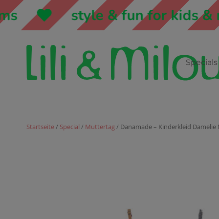
style & fun for kids & mo
Specials
Startseite
/
Special
/
Muttertag
/ Danamade – Kinderkleid Damelie 