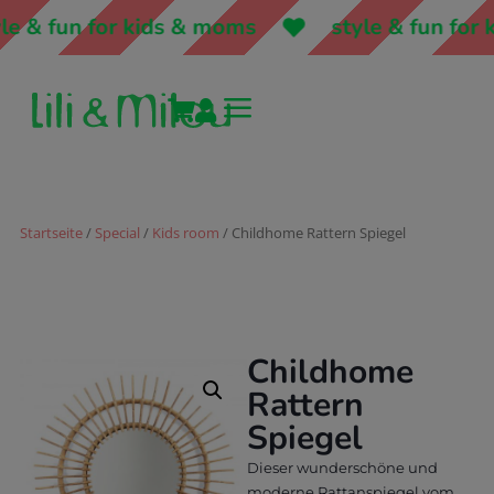
le & fun for kids & moms
style & fun for 
a


Startseite
/
Special
/
Kids room
/ Childhome Rattern Spiegel
Childhome
Rattern
Spiegel
Dieser wunderschöne und
moderne Rattanspiegel vom