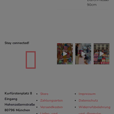
90cm
Stay connected!

Kurfürstenplatz 8
Store
Impressum
Eingang
Zahlungsarten
Datenschutz
Hohenzollernstraße
Versandkosten
Widerrufsbelehrung
80796 München
Liefer- und
und -Formular