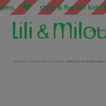
ms
style & fun for kids &
Specials
Startseite
/
Special
/
Merry Christmas
/ Miffy Eco Snowball Cream 