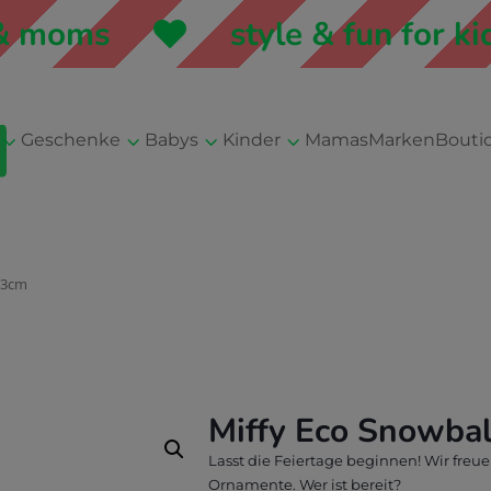
 moms
style & fun for kid
3
3
3
3
Geschenke
Babys
Kinder
Mamas
Marken
Bouti
13cm
Miffy Eco Snowba
Lasst die Feiertage beginnen! Wir freu
Ornamente. Wer ist bereit?