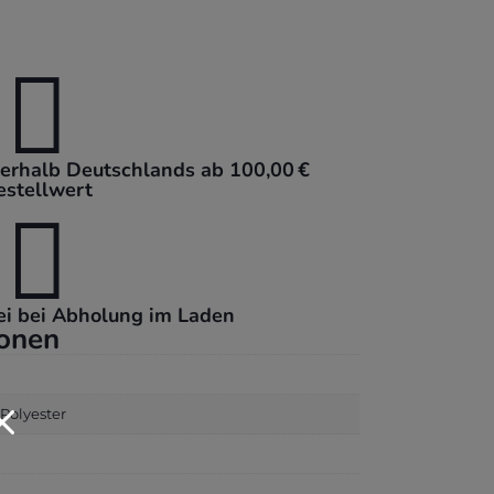

nerhalb Deutschlands ab 100,00 €
estellwert

ei bei Abholung im Laden
ionen
M
 Polyester