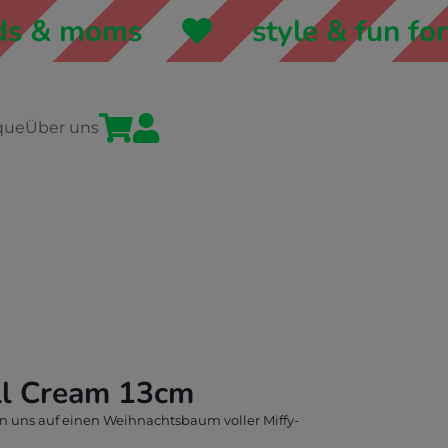
s & moms
style & fun for 


que
Über uns
ll Cream 13cm
en uns auf einen Weihnachtsbaum voller Miffy-