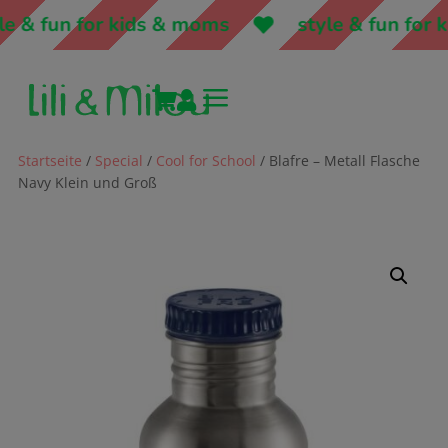
 & fun for kids & moms
style & fun for ki
a


Startseite
/
Special
/
Cool for School
/ Blafre – Metall Flasche
Navy Klein und Groß