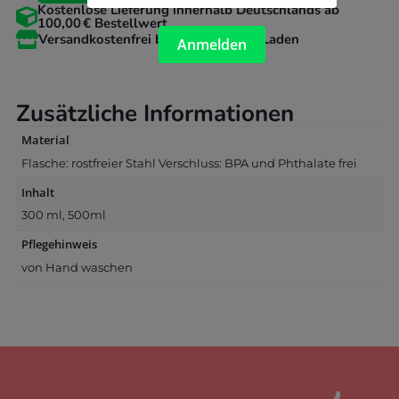
Kostenlose Lieferung innerhalb Deutschlands ab
-

100,00 € Bestellwert
Metall

Versandkostenfrei bei Abholung im Laden
Anmelden
Flasche
Navy
Klein
Zusätzliche Informationen
und
Groß
Material
Menge
Flasche: rostfreier Stahl Verschluss: BPA und Phthalate frei
Inhalt
300 ml, 500ml
Pflegehinweis
von Hand waschen