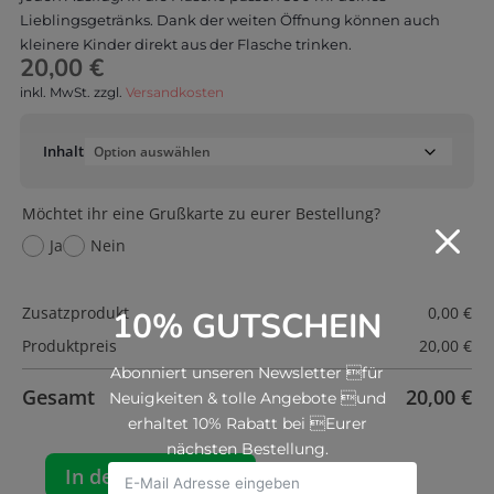
Lieblingsgetränks. Dank der weiten Öffnung können auch
kleinere Kinder direkt aus der Flasche trinken.
20,00
€
inkl. MwSt.
zzgl.
Versandkosten
Inhalt
Möchtet ihr eine Grußkarte zu eurer Bestellung?
M
Ja
Nein
Zusatzprodukt
0,00
€
10% GUTSCHEIN
Produktpreis
20,00
€
Abonniert unseren Newsletter für
Gesamt
20,00
€
Neuigkeiten & tolle Angebote und
erhaltet 10% Rabatt bei Eurer
nächsten Bestellung.
In den Warenkorb
Blafre