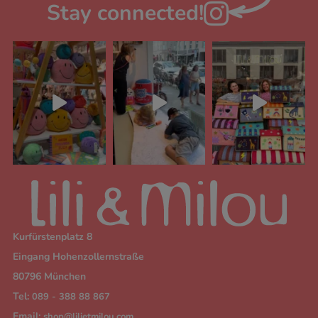
Stay connected!

Kurfürstenplatz 8
Eingang Hohenzollernstraße
80796 München
Tel:
089 - 388 88 867
Email:
shop@lilietmilou.com