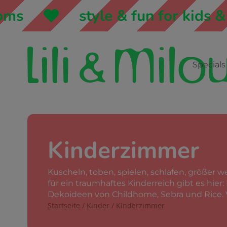
s
style & fun for kids & 
Specials
Kinderzimmer
Kuscheln, toben, spielen, schlafen, größer w
für ein traumhaftes Kinderreich gibt es hie
Dekoideen von Childhome, Sebra und Rice. V
Startseite
/
Kinder
/ Kinderzimmer