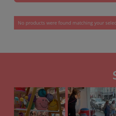
No products were found matching your selec