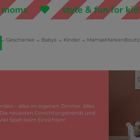
moms
style & fun for kids
3
3
3
3
Geschenke
Babys
Kinder
Mamas
Marken
Bouti
erden – alles im eigenen Zimmer. Alles
r: Die neuesten Einrichtungstrends und
iel Spaß beim Einrichten!