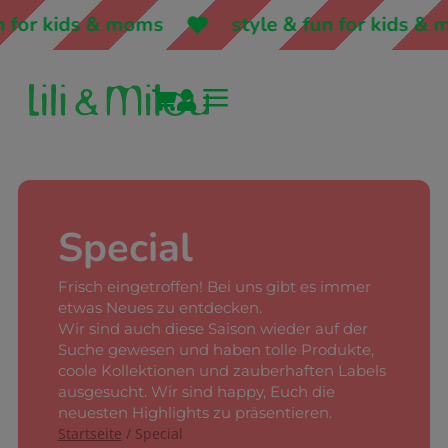
s & moms
style & fun for kids & moms
a


Special
Frisch eingetroffen! Bei uns gibt es immer
etwas Neues zu entdecken.
Wir sind auch diese Saison wieder auf der
Suche gewesen und haben tolle Produkte,
coole Kollektionen und zauberhaften Labels
ausgesucht. Wir sind happy, Euch die
neuesten Highlights zu präsentieren.
Startseite
/ Special