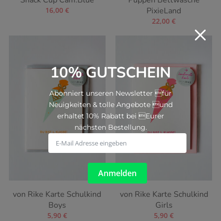
Snack Cup Cam.Blue
Puppen Bettwäsche
16,00
€
PixieLand
22,00
€
M
10% GUTSCHEIN
Abonniert unseren Newsletter für
Neuigkeiten & tolle Angebote und
erhaltet 10% Rabatt bei Eurer
nächsten Bestellung.
Anmelden
von Rike Karte Schulkind
von Rike Karte Schulkind
Boys
Girls
5,90
€
5,90
€