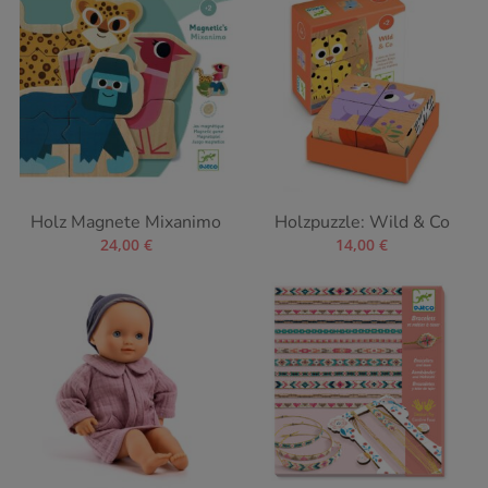
Holz Magnete Mixanimo
Holzpuzzle: Wild & Co
24,00
€
14,00
€