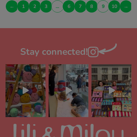
←
1
2
3
…
6
7
8
9
10
→
Stay connected!
